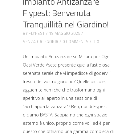
Impianto Antizanzare
Flypest: Benvenuta
Tranquillità nel Giardino!
BY
FLYPEST
19 MAGGIO 2025
SENZA CATEGORIA
0 COMMENTS
0
Un Impianto Antizanzare su Misura per Ogni
Oasi Verde Avete presente quella fastidiosa
serenata serale che vi impedisce di godervi il
fresco del vostro giardino? Quelle piccole,
agguerrite nemiche che trasformano ogni
aperitivo all'aperto in una sessione di
"acchiappa la zanzara"? Beh, noi di Flypest
diciamo BASTA! Sappiamo che ogni spazio
esterno è unico, proprio come voi, ed è per
questo che offriamo una gamma completa di