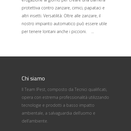
protettiva contro zanzare, cimici, papataci e
altri insetti. Versatilità: Oltre alle zanzare, il
nostro impianto automatico può essere utile
per tenere lontani anche i piccioni.
Chi siamo
Il Team IPest, composto da Tecnici qualificati,
opera con estrema professionalità utilizzando
tecnologie e prodotti a basso impatto
ambientale, a salvaguardia dell’uomo e
dell’ambiente.