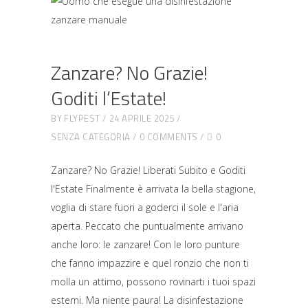
Zanzare? No Grazie!
Goditi l’Estate!
BY
FLYPEST
24 APRILE 2025
SENZA CATEGORIA
0 COMMENTS
0
Zanzare? No Grazie! Liberati Subito e Goditi
l'Estate Finalmente è arrivata la bella stagione,
voglia di stare fuori a goderci il sole e l'aria
aperta. Peccato che puntualmente arrivano
anche loro: le zanzare! Con le loro punture
che fanno impazzire e quel ronzio che non ti
molla un attimo, possono rovinarti i tuoi spazi
esterni. Ma niente paura! La disinfestazione