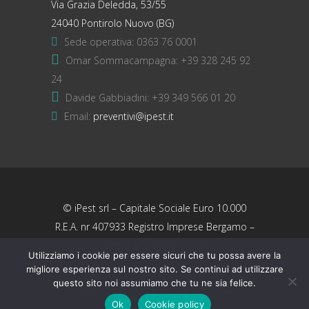
Via Grazia Deledda, 53/55
24040 Pontirolo Nuovo (BG)
Sede operativa:
0363 76 0001
Omar Sommacampagna:
+39 328 245 92
24
Davide Gabbiadini:
+39 349 566 01 20
Email:
preventivi@ipest.it
© iPest srl – Capitale Sociale Euro 10.000
R.E.A. nr 407933 Registro Imprese Bergamo –
Partita IVA 03782530160
Utilizziamo i cookie per essere sicuri che tu possa avere la
migliore esperienza sul nostro sito. Se continui ad utilizzare
questo sito noi assumiamo che tu ne sia felice.
Privacy
-
Cookie Policy
- SEO by naxa
Ok
Cookie policy