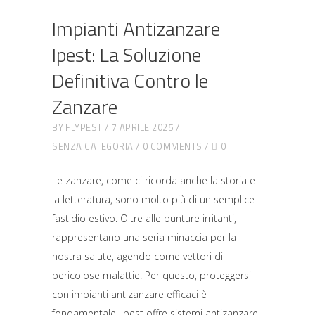
Impianti Antizanzare
Ipest: La Soluzione
Definitiva Contro le
Zanzare
BY
FLYPEST
7 APRILE 2025
SENZA CATEGORIA
0 COMMENTS
0
Le zanzare, come ci ricorda anche la storia e
la letteratura, sono molto più di un semplice
fastidio estivo. Oltre alle punture irritanti,
rappresentano una seria minaccia per la
nostra salute, agendo come vettori di
pericolose malattie. Per questo, proteggersi
con impianti antizanzare efficaci è
fondamentale. Ipest offre sistemi antizanzare