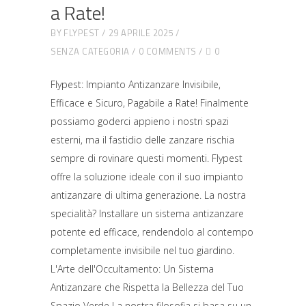
a Rate!
BY
FLYPEST
29 APRILE 2025
SENZA CATEGORIA
0 COMMENTS
0
Flypest: Impianto Antizanzare Invisibile,
Efficace e Sicuro, Pagabile a Rate! Finalmente
possiamo goderci appieno i nostri spazi
esterni, ma il fastidio delle zanzare rischia
sempre di rovinare questi momenti. Flypest
offre la soluzione ideale con il suo impianto
antizanzare di ultima generazione. La nostra
specialità? Installare un sistema antizanzare
potente ed efficace, rendendolo al contempo
completamente invisibile nel tuo giardino.
L'Arte dell'Occultamento: Un Sistema
Antizanzare che Rispetta la Bellezza del Tuo
Spazio Verde La nostra filosofia si basa su un