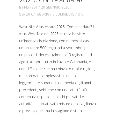
BY
FLYPEST
20 GENNAIO 2026
SENZA CATEGORIA
0 COMMENTS
0
West Nile Virus estate 2025. Com'è andata? Il
virus West Nile nel 2025 in Italia ha visto
un'intensa circolazione, con numerosi casi
umani (oltre 500 registrati a settembre),
un picco di decessi (almeno 13 registrati ad
agosto) soprattutto in Lazio e Campania, e
una diffusione che ha coinvolto molte regioni,
ma con dati complessivi in linea o
leggermente superiori alla media degli anni
precedenti, sebbene con una letalità più
contenuta rispetto ai picchi passati. Le
autorità hanno attivato misure di sorveglianza
e prevenzione, ma la stagione è stata