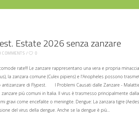
est. Estate 2026 senza zanzare
0 COMMENTS
0
 comode rate!!! Le zanzare rappresentano una vera e propria minaccia p
ctus), la zanzara comune (Culex pipiens) e l'Anopheles possono trasmet
so antizanzare di Flypest. I Problemi Causati dalle Zanzare - Malattie
e zanzare più comuni in Italia. Il virus è trasmesso principalmente da
mi gravi come encefalite o meningite. Dengue: La zanzara tigre (Aedes al
ione del virus della dengue. Anche se la dengue è più